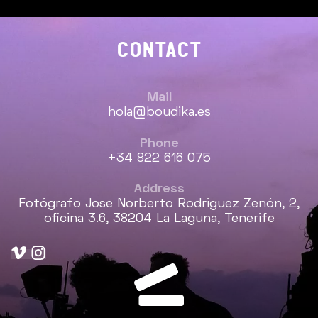
CONTACT
Mail
hola@boudika.es
Phone
+34 822 616 075
Address
Fotógrafo Jose Norberto Rodriguez Zenón, 2,
oficina 3.6, 38204 La Laguna, Tenerife