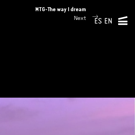
MTG-The way I dream
Next
ES
EN