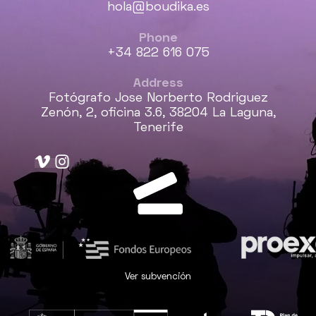
hola@boudika.es
Phone
+34 822 616 075
Address
Fotógrafo Jose Norberto Rodriguez
Zenón, 2, oficina 3.6, 38204 La Laguna,
Tenerife
Ver subvención