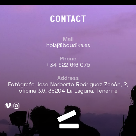
CONTACT
Mail
hola@boudika.es
Phone
+34 822 616 075
Address
Fotógrafo Jose Norberto Rodriguez Zenón, 2,
oficina 3.6, 38204 La Laguna, Tenerife