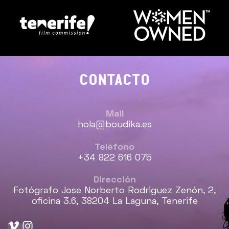
CONTACTO
Mail
hola@boudika.es
Teléfono
+34 822 616 075
Dirección
Fotógrafo Jose Norberto Rodriguez Zenón, 2,
oficina 3.6, 38204 La Laguna, Tenerife