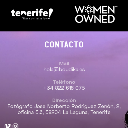
CONTACTO
Mail
hola@boudika.es
Teléfono
+34 822 616 075
Dirección
Fotógrafo Jose Norberto Rodriguez Zenón, 2,
oficina 3.6, 38204 La Laguna, Tenerife